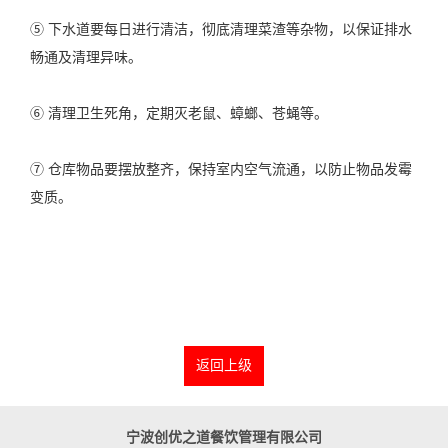
⑤ 下水道要每日进行清洁，彻底清理菜渣等杂物，以保证排水
畅通及清理异味。
⑥ 清理卫生死角，定期灭老鼠、蟑螂、苍蝇等。
⑦ 仓库物品要摆放整齐，保持室内空气流通，以防止物品发霉
变质。
返回上级
宁波创优之道餐饮管理有限公司