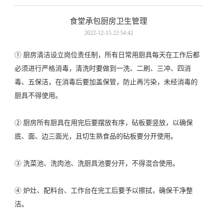
食堂承包厨房卫生管理
2022-12-15 22:54:42
① 厨房清洁设立岗位责任制，所有日常用厨具每天在工作后都
必须进行严格消毒，清洗时要做到一洗、二刷、三冲、四消
毒、五保洁，在消毒后要加盖保管，防止再污染，未经消毒的
厨具不得使用。
② 厨房所有厨具在用完后要摆放有序，砧板要竖放，以确保
底、面、边三面光，且切生熟食品的砧板要分开使用。
③ 洗菜池、洗肉池、洗厨具池要分开，不得混合使用。
④ 炉灶、配料台、工作台在完工后要予以擦拭，确保干净整
洁。