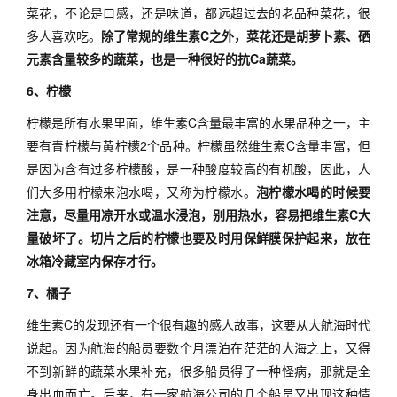
菜花，不论是口感，还是味道，都远超过去的老品种菜花，很
多人喜欢吃。
除了常规的维生素C之外，菜花还是胡萝卜素、硒
元素含量较多的蔬菜，也是一种很好的抗Ca蔬菜。
6、柠檬
柠檬是所有水果里面，维生素C含量最丰富的水果品种之一，主
要有青柠檬与黄柠檬2个品种。柠檬虽然维生素C含量丰富，但
是因为含有过多柠檬酸，是一种酸度较高的有机酸，因此，人
们大多用柠檬来泡水喝，又称为柠檬水。
泡柠檬水喝的时候要
注意，尽量用凉开水或温水浸泡，别用热水，容易把维生素C大
量破坏了。切片之后的柠檬也要及时用保鲜膜保护起来，放在
冰箱冷藏室内保存才行。
7、橘子
维生素C的发现还有一个很有趣的感人故事，这要从大航海时代
说起。因为航海的船员要数个月漂泊在茫茫的大海之上，又得
不到新鲜的蔬菜水果补充，很多船员得了一种怪病，那就是全
身出血而亡。后来，有一家航海公司的几个船员又出现这种情