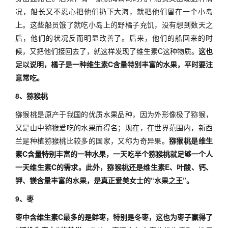
况，船长又不忍心把他们扔下大海，就把他们留在一个小岛
上。这些船员饿了就吃小岛上的野橘子充饥，没有想到数天之
后，他们的状况反而明显改善了。后来，他们的船回来的时
候，又把他们接回去了，就这样发现了维生素C这种物质。
这也
足以说明，橘子是一种维生素C含量特别丰富的水果，平时要注
意常吃。
8、猕猴桃
猕猴桃是原产于我国的优质水果品种，因为外形像极了猕猴，
又是山中猕猴爱吃的水果而得名；现在，在世界范围内，新西
兰是种植猕猴桃比较多的国家，又称为奇异果。
猕猴桃是维生
素C含量特别丰富的一种水果，一天吃半个猕猴桃就足够一个人
一天维生素C的需求。此外，猕猴桃还是维生素E、叶酸、钙、
钾、镁含量丰富的水果，是真正爱美女士的“水果之王”。
9、枣
枣中含维生素C最多的是鲜枣，特别是冬枣，这也为枣子赢得了