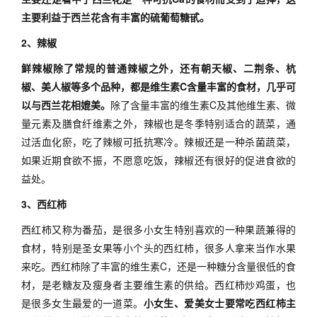
主要利益于西兰花含有丰富的硫葡萄糖甙。
2、辣椒
鲜辣椒除了常规的普通辣椒之外，还有朝天椒、二荆条、杭
椒、美人椒等多个品种，都是维生素C含量丰富的食材，几乎可
以与西兰花相媲美。
除了含量丰富的维生素C及其他维生素、微
量元素及膳食纤维素之外，辣椒也是冬季特别适合的蔬菜，通
过活血化瘀，吃了辣椒可抵抗寒冷。辣椒还是一种杀菌蔬菜，
如果近期食欲不振，不愿意吃饭，辣椒还有很好的促进食欲的
益处。
3、西红柿
西红柿又称为番茄，是很多小女生特别喜欢的一种果蔬兼得的
食材，特别是圣女果等小个头的西红柿，很多人拿来当作水果
来吃。西红柿除了丰富的维生素C，还是一种糖分含量很低的食
材，是老糖友及瘦身者主要维生素的供给。西红柿炒鸡蛋，也
是很多女生最爱的一道菜。
小女生、爱美女士要常吃西红柿主