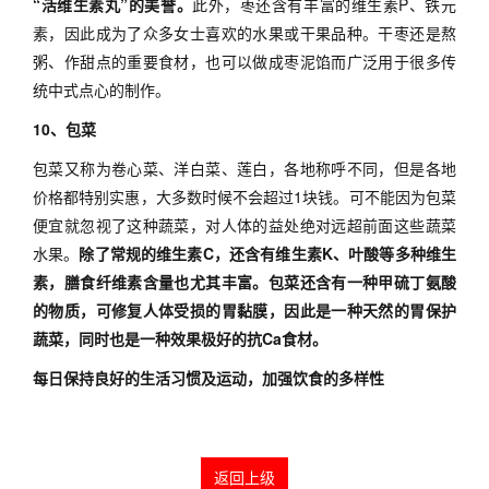
“活维生素丸”的美誉。
此外，枣还含有丰富的维生素P、铁元
素，因此成为了众多女士喜欢的水果或干果品种。干枣还是熬
粥、作甜点的重要食材，也可以做成枣泥馅而广泛用于很多传
统中式点心的制作。
10、包菜
包菜又称为卷心菜、洋白菜、莲白，各地称呼不同，但是各地
价格都特别实惠，大多数时候不会超过1块钱。可不能因为包菜
便宜就忽视了这种蔬菜，对人体的益处绝对远超前面这些蔬菜
水果。
除了常规的维生素C，还含有维生素K、叶酸等多种维生
素，膳食纤维素含量也尤其丰富。包菜还含有一种甲硫丁氨酸
的物质，可修复人体受损的胃黏膜，因此是一种天然的胃保护
蔬菜，同时也是一种效果极好的抗Ca食材。
每日保持良好的生活习惯及运动，加强饮食的多样性
返回上级